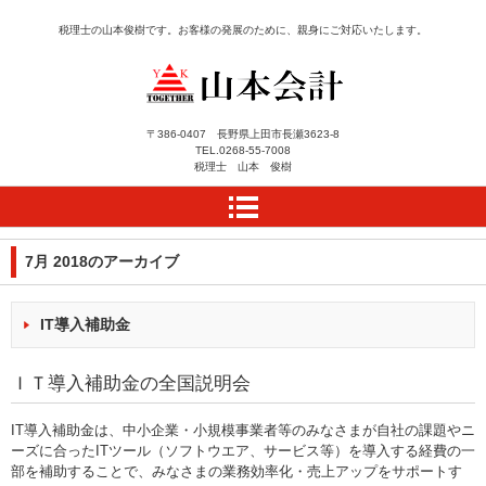
税理士の山本俊樹です。お客様の発展のために、親身にご対応いたします。
長野県上田市にある税理
〒386-0407 長野県上田市長瀬3623-8
TEL.
0268-55-7008
士事務所 山本会計によ
税理士 山本 俊樹
うこそ
7月 2018
のアーカイブ
IT導入補助金
ＩＴ導入補助金の全国説明会
IT導入補助金は、中小企業・小規模事業者等のみなさまが自社の課題やニ
ーズに合ったITツール（ソフトウエア、サービス等）を導入する経費の一
部を補助することで、みなさまの業務効率化・売上アップをサポートす