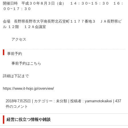
開催日時 平成３０年８月３日（金） １４：３０~１５：３０ １６：
００~１７：３０
会場 長野県長野市大字南長野北石堂町１１７７番地３ ＪＡ長野県ビ
ル １２階 １２Ａ会議室
アクセス
事前予約
事前予約はこちら
詳細は下記まで
https://www.it-hojo.jp/overview/
2018年7月25日
|
カテゴリー :
未分類
|
投稿者 : yamamotokaikei
|
437
件のコメント
経営に役立つ情報や雑談