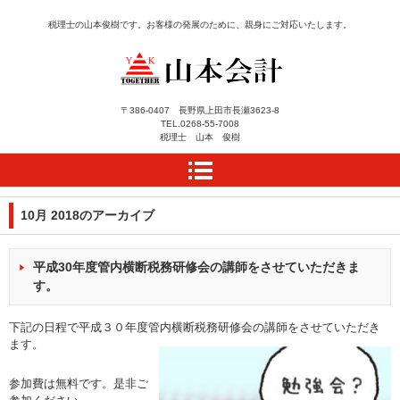
税理士の山本俊樹です。お客様の発展のために、親身にご対応いたします。
長野県上田市にある税理
〒386-0407 長野県上田市長瀬3623-8
TEL.
0268-55-7008
士事務所 山本会計によ
税理士 山本 俊樹
うこそ
10月 2018
のアーカイブ
平成30年度管内横断税務研修会の講師をさせていただきま
す。
下記の日程で平成３０年度管内横断税務研修会の講師をさせていただき
ます。
参加費は無料です。是非ご