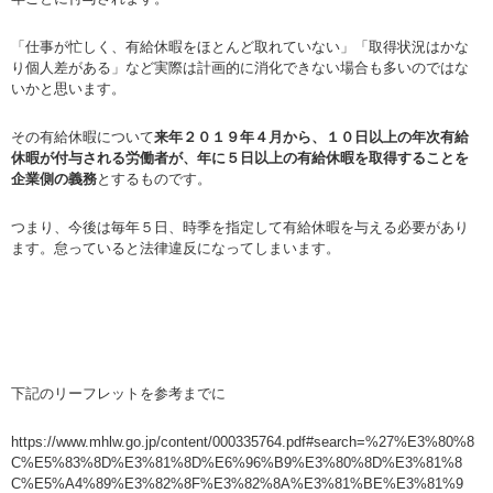
「仕事が忙しく、有給休暇をほとんど取れていない」「取得状況はかな
り個人差がある」など実際は計画的に消化できない場合も多いのではな
いかと思います。
その有給休暇について
来年２０１９年４月から、１０日以上の年次有給
休暇が付与される労働者が、年に５日以上の有給休暇を取得することを
企業側の義務
とするものです。
つまり、今後は毎年５日、時季を指定して有給休暇を与える必要があり
ます。怠っていると法律違反になってしまいます。
下記のリーフレットを参考までに
https://www.mhlw.go.jp/content/000335764.pdf#search=%27%E3%80%8
C%E5%83%8D%E3%81%8D%E6%96%B9%E3%80%8D%E3%81%8
C%E5%A4%89%E3%82%8F%E3%82%8A%E3%81%BE%E3%81%9