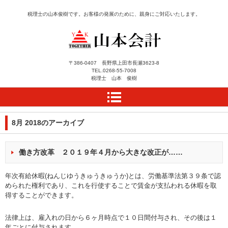
税理士の山本俊樹です。お客様の発展のために、親身にご対応いたします。
長野県上田市にある税理
〒386-0407 長野県上田市長瀬3623-8
TEL.
0268-55-7008
士事務所 山本会計によ
税理士 山本 俊樹
うこそ
8月 2018
のアーカイブ
働き方改革 ２０１９年４月から大きな改正が……
年次有給休暇(ねんじゆうきゅうきゅうか)とは、労働基準法第３９条で認
められた権利であり、これを行使することで賃金が支払われる休暇を取
得することができます。
法律上は、雇入れの日から６ヶ月時点で１０日間付与され、その後は１
年ごとに付与されます。