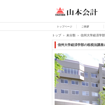
長野県上田市にある税理
トップページ
ご挨拶
士事務所 山本会計によ
うこそ
トップ
›
未分類
›
信州大学経済学部
信州大学経済学部の租税法講座